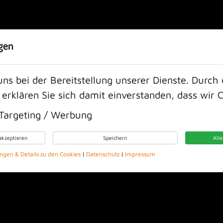
Tel:
0049-52
gen
WELCHER TYP BIST DU?
AKTIONEN
KURSPLAN
LEIS
uns bei der Bereitstellung unserer Dienste. Durch
 erklären Sie sich damit einverstanden, dass wir C
Targeting / Werbung
akzeptieren
Speichern
All
ungen & Details zu den Cookies
|
Datenschutz
|
Impressum