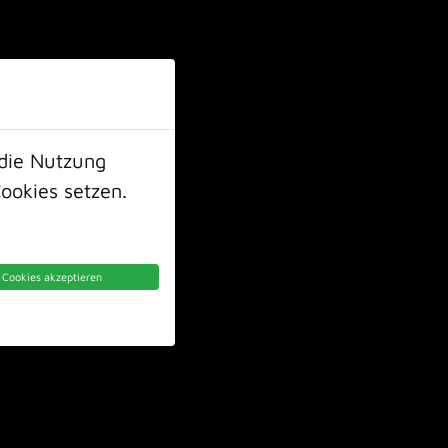
41-53570
info@ampano.de
Eichenallee 90 | 33332 Gütersloh
TUNGEN
TEAM
PREISE
PROBETRAINING
KONTAKT
 die Nutzung
ookies setzen.
e Cookies akzeptieren